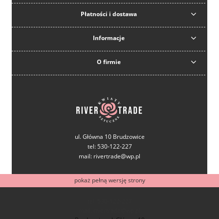
Płatności i dostawa
Informacje
O firmie
ul. Główna 10 Brudzowice
tel: 530-122-227
mail: rivertrade@wp.pl
pokaż pełną wersję strony
tel: 530-122-227
mail: rivertrade@wp.pl