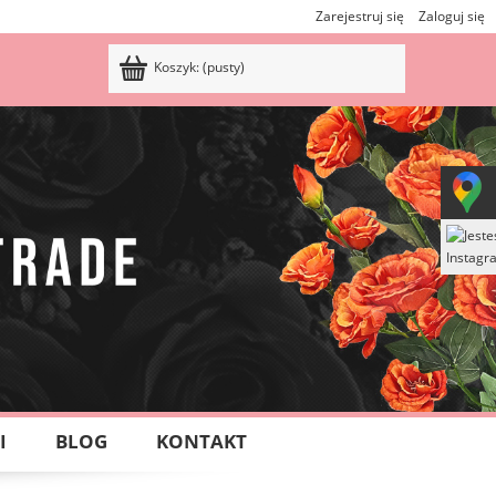
Zarejestruj się
Zaloguj się
Koszyk:
(pusty)
I
BLOG
KONTAKT