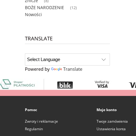
Znicze
(8)
BOŻE NARODZENIE
(12)
Nowości
TRANSLATE
Powered by
Translate
Pomoc
Moje konto
Zwroty i reklamacje
Twoje zamówienia
Regulamin
Ustawienia konta