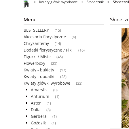
»
»
»
Kwiaty główki wyrobowe
Słonecznik
Słoneczni
Menu
Słonecz
BESTSELLERY
(15)
Akcesoria florystyczne
(6)
Chryzantemy
(14)
Dodatki florystyczne / Piki
(16)
Figurki / Misie
(45)
Flowerboxy
(25)
Kwiaty - bukiety
(17)
Kwiaty - dodatki
(28)
Kwiaty główki wyrobowe
(33)
Amarylis
(0)
Anturium
(1)
Aster
(1)
Dalia
(8)
Gerbera
(1)
Goździk
(1)