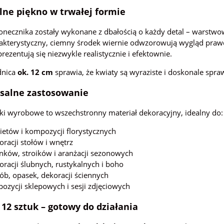
lne piękno w trwałej formie
onecznika zostały wykonane z dbałością o każdy detal – warstwo
rakterystyczny, ciemny środek wiernie odwzorowują wygląd praw
rezentują się niezwykle realistycznie i efektownie.
dnica
ok. 12 cm
sprawia, że kwiaty są wyraziste i doskonale spra
salne zastosowanie
ki wyrobowe to wszechstronny materiał dekoracyjny, idealny do:
ietów i kompozycji florystycznych
oracji stołów i wnętrz
nków, stroików i aranżacji sezonowych
oracji ślubnych, rustykalnych i boho
ób, opasek, dekoracji ściennych
pozycji sklepowych i sesji zdjęciowych
12 sztuk – gotowy do działania