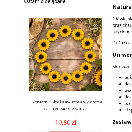
Ostatnio oglądane
Natura
Główki sł
oraz cha
użyciem p
Duża śre
Uniwer
Słoneczni
buk
dek
wia
dek
Słonecznik Główka Kwiatowa Wyrobowa
ozd
12 cm VIP6473 12 Sztuk
eks
10,80 zł
Zestaw 