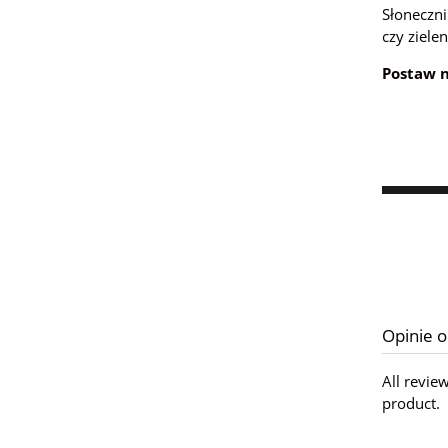
Słoneczni
czy zielen
Postaw n
Opinie o
All revie
product.