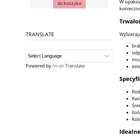
W opakow
do koszyka
konieczn
Trwało
TRANSLATE
Wybierają
bra
odp
moż
Powered by
Translate
est
Specyfi
Rod
Kwi
Śre
Ilo
Kol
Idealne