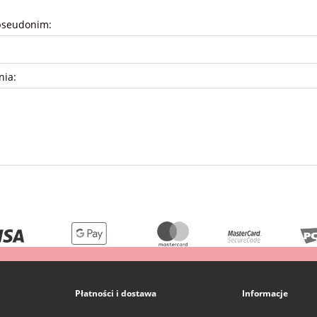
pseudonim:
nia:
Płatności i dostawa
Informacje