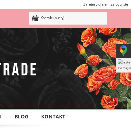
Zarejestruj się
Zaloguj się
Koszyk:
(pusty)
I
BLOG
KONTAKT