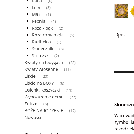
Kalia
(0)
Lilia
(3)
Mak
(1)
Peonia
(1)
Róża - pąk
(2)
Opis
Róża rozwinięta
(6)
Rudbekia
(2)
Słonecznik
(3)
Storczyk
(2)
Kwiaty na łodygach
(23)
Kwiaty wiosenne
(11)
Liście
(20)
Liście na BOXY
(8)
Osłonki, koszyczki
(11)
Wyposażenie domu
(77)
Znicze
Słoneczn
(8)
BOŻE NARODZENIE
(12)
Wprowadź 
Nowości
symbol la
rękodzieł