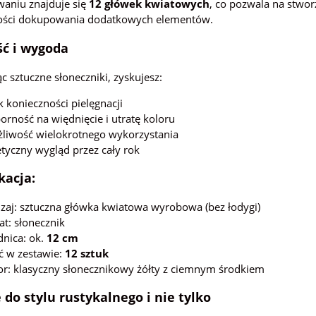
aniu znajduje się
12 główek kwiatowych
, co pozwala na stwo
ości dokupowania dodatkowych elementów.
ść i wygoda
c sztuczne słoneczniki, zyskujesz:
k konieczności pielęgnacji
orność na więdnięcie i utratę koloru
liwość wielokrotnego wykorzystania
etyczny wygląd przez cały rok
kacja:
zaj: sztuczna główka kwiatowa wyrobowa (bez łodygi)
at: słonecznik
dnica: ok.
12 cm
ść w zestawie:
12 sztuk
or: klasyczny słonecznikowy żółty z ciemnym środkiem
 do stylu rustykalnego i nie tylko