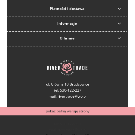
Płatności i dostawa
Informacje
O firmie
ul. Główna 10 Brudzowice
tel: 530-122-227
mail: rivertrade@wp.pl
pokaż pełną wersję strony
tel: 530-122-227
mail: rivertrade@wp.pl