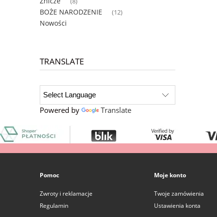
Znicze
(8)
BOŻE NARODZENIE
(12)
Nowości
TRANSLATE
Powered by
Translate
Pomoc
Moje konto
Zwroty i reklamacje
Twoje zamówienia
Regulamin
Ustawienia konta