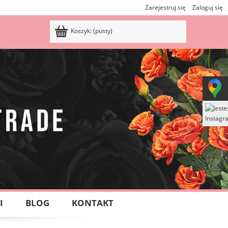
Zarejestruj się
Zaloguj się
Koszyk:
(pusty)
I
BLOG
KONTAKT