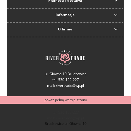
Płatności i dostawa
Informacje
O firmie
ul. Główna 10 Brudzowice
tel: 530-122-227
mail: rivertrade@wp.pl
pokaż pełną wersję strony
tel: 530-122-227
mail: rivertrade@wp.pl
Brudzowice ul. Główna 10