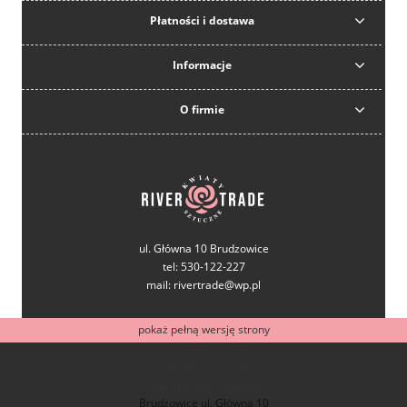
Płatności i dostawa
Informacje
O firmie
ul. Główna 10 Brudzowice
tel: 530-122-227
mail: rivertrade@wp.pl
pokaż pełną wersję strony
tel: 530-122-227
mail: rivertrade@wp.pl
Brudzowice ul. Główna 10