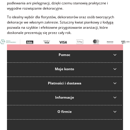
podlewania ani pielęgnacji, dzięki czemu stanowią praktyczne i
wygodne rozwiązanie dekoracyjne.
To idealny wybór dla florystów, dekoratorów oraz osób tworzących
dekoracje we własnym zakresie. Sztuczny kwiat piankowy z łodygą
pozwala na szybkie i efektowne przygotowanie aranżacji, które
doskonale prezentują się przez cały rok.
Pomoc
Moje konto
Płatności i dostawa
Informacje
O firmie