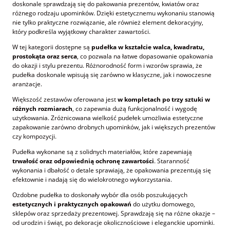
doskonale sprawdzają się do pakowania prezentów, kwiatów oraz
różnego rodzaju upominków. Dzięki estetycznemu wykonaniu stanowią
nie tylko praktyczne rozwiązanie, ale również element dekoracyjny,
który podkreśla wyjątkowy charakter zawartości.
W tej kategorii dostępne są
pudełka w kształcie walca, kwadratu,
prostokąta oraz serca
, co pozwala na łatwe dopasowanie opakowania
do okazji i stylu prezentu. Różnorodność form i wzorów sprawia, że
pudełka doskonale wpisują się zarówno w klasyczne, jak i nowoczesne
aranżacje.
Większość zestawów oferowana jest
w kompletach po trzy sztuki w
różnych rozmiarach
, co zapewnia dużą funkcjonalność i wygodę
użytkowania. Zróżnicowana wielkość pudełek umożliwia estetyczne
zapakowanie zarówno drobnych upominków, jak i większych prezentów
czy kompozycji.
Pudełka wykonane są z solidnych materiałów, które zapewniają
trwałość oraz odpowiednią ochronę zawartości
. Staranność
wykonania i dbałość o detale sprawiają, że opakowania prezentują się
efektownie i nadają się do wielokrotnego wykorzystania.
Ozdobne pudełka to doskonały wybór dla osób poszukujących
estetycznych i praktycznych opakowań
do użytku domowego,
sklepów oraz sprzedaży prezentowej. Sprawdzają się na różne okazje –
od urodzin i świąt, po dekoracje okolicznościowe i eleganckie upominki.