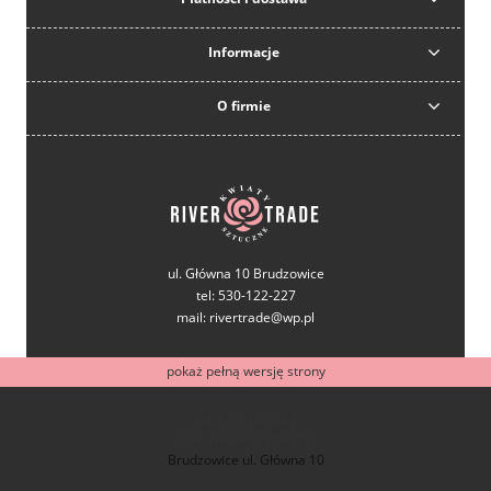
Informacje
O firmie
ul. Główna 10 Brudzowice
tel: 530-122-227
mail: rivertrade@wp.pl
pokaż pełną wersję strony
tel: 530-122-227
mail: rivertrade@wp.pl
Brudzowice ul. Główna 10