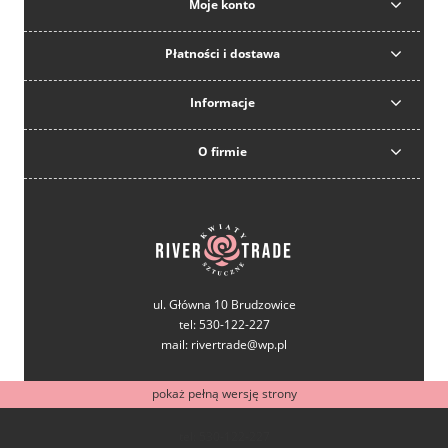
Moje konto
Płatności i dostawa
Informacje
O firmie
ul. Główna 10 Brudzowice
tel: 530-122-227
mail: rivertrade@wp.pl
pokaż pełną wersję strony
tel: 530-122-227