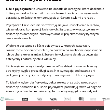
Liście pojedyncze
to uniwersalne dodatki dekoracyjne, które doskonale
imitują naturalne liście roślin. Prosta forma i realistyczne wykonanie
sprawiają, że świetnie komponują się z różnymi stylami aranżacji.
Pojedyncze liście idealnie sprawdzają się jako uzupełnienie bukietów,
wiązanek oraz kompozycji kwiatowych. Są często wykorzystywane w
dekoracjach domowych, biurowych oraz w projektach florystycznych i
okolicznościowych.
W ofercie dostępne są liście pojedyncze w różnych kształtach,
rozmiarach i odcieniach zieleni, co pozwala na swobodne dopasowanie
ich do charakteru aranżacji. Starannie wykonane detale zapewniają
estetyczny i naturalny efekt wizualny.
Liście wykonane są z trwałych materiałów, dzięki czemu zachowują
atrakcyjny wygląd przez długi czas. Nie wymagają podlewania ani
pielęgnacji, co czyni je praktycznym rozwiązaniem dekoracyjnym.
To idealny wybór dla florystów, dekoratorów oraz osób tworzących
dekoracje samodzielnie. Liście pojedyncze pozwalają łatwo wzbogacić
kompozycje i nadać im naturalny, harmonijny wygląd przez cały rok.
Pomoc