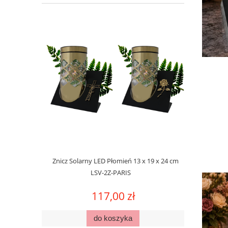
Znicz Solarny LED Płomień 13 x 19 x 24 cm
Znicz Sola
LSV-2Z-PARIS
Cz
117,00 zł
do koszyka