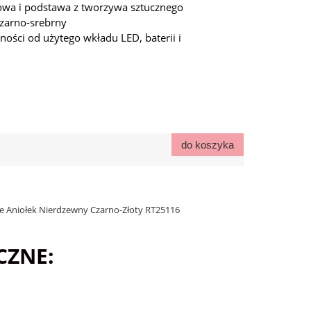
wa i podstawa z tworzywa sztucznego
czarno-srebrny
ności od użytego wkładu LED, baterii i
do koszyka
e Aniołek Nierdzewny Czarno-Złoty RT25116
CZNE: