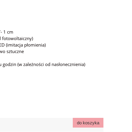
- 1 cm
l fotowoltaiczny)
D (imitacja płomienia)
ywo sztuczne
u godzin (w zależności od nasłonecznienia)
do koszyka