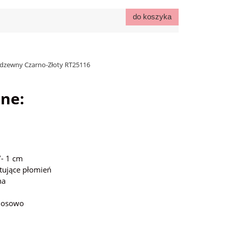
do koszyka
erdzewny Czarno-Złoty RT25116
ne:
- 1 cm
tujące płomień
na
 losowo