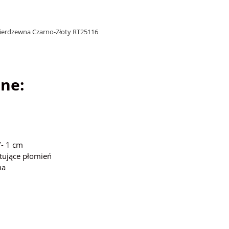
Nierdzewna Czarno-Złoty RT25116
ne:
- 1 cm
tujące płomień
na