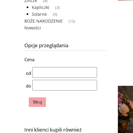
Znicze
(8)
Kapliczki
(3)
Solarne
(5)
BOŻE NARODZENIE
(12)
Nowości
Opcje przeglądania
Cena
od
do
filtruj
Inni klienci kupili również