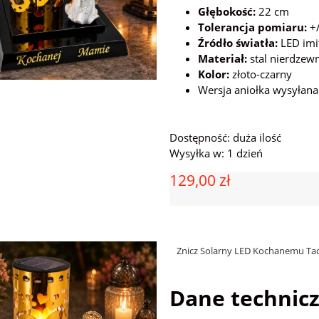
Głębokość:
22 cm
Tolerancja pomiaru:
+/
Źródło światła:
LED imi
Materiał:
stal nierdzew
Kolor:
złoto-czarny
Wersja aniołka wysyłan
Dostępność:
duża ilość
Wysyłka w:
1 dzień
129,00 zł
rny LED z Kwiatami Nierdzewny
Znicz Szklany Lustrzany Premium Kapli
arno-Złoty RT25116
14x14x28 cm RT25119
Znicz Solarny LED Kochanemu Tac
129,00 zł
79,49 zł
Dane technicz
do koszyka
do koszyka