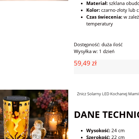
Materiał:
szklana obudo
Kolor:
czarno-złoty lub 
Czas świecenia:
w zależ
temperatury
Dostępność:
duża ilość
Wysyłka w:
1 dzień
59,49 zł
Znicz Solarny LED Kochanej Mami
DANE TECHNI
Wysokość:
24 cm
Szerokość:
22 cm