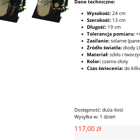
Dane techniczne:
Wysokość:
24 cm
Szerokość:
13 cm
Długość:
19 cm
Tolerancja pomiaru:
+/
Zasilanie:
solarne (pane
Źródło światła:
diody LE
Materiał:
szkło i tworz
Kolor:
czarno-złoty
Czas świecenia:
do kilk
Dostępność:
duża ilość
Wysyłka w:
1 dzień
117,00 zł