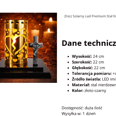
Znicz Solarny Led Premium Stal 
Dane technicz
Wysokość:
24 cm
Szerokość:
22 cm
Głębokość:
22 cm
Tolerancja pomiaru:
+/
Źródło światła:
LED imi
Materiał:
stal nierdzew
Kolor:
złoto-czarny
Dostępność:
duża ilość
Wysyłka w:
1 dzień