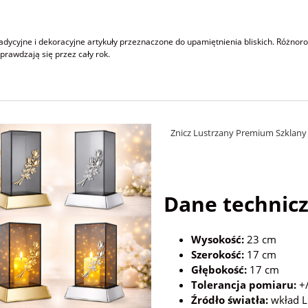
radycyjne i dekoracyjne artykuły przeznaczone do upamiętnienia bliskich. Różnoro
prawdzają się przez cały rok.
Znicz Lustrzany Premium Szklany
Dane technicz
Wysokość:
23 cm
Szerokość:
17 cm
Głębokość:
17 cm
Tolerancja pomiaru:
+/
Źródło światła:
wkład LE