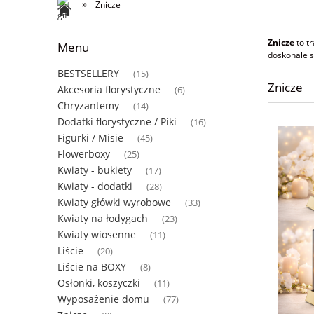
»
Znicze
Znicze
to t
Menu
doskonale s
BESTSELLERY
(15)
Znicze
Akcesoria florystyczne
(6)
Chryzantemy
(14)
Dodatki florystyczne / Piki
(16)
Figurki / Misie
(45)
Flowerboxy
(25)
Kwiaty - bukiety
(17)
Kwiaty - dodatki
(28)
Kwiaty główki wyrobowe
(33)
Kwiaty na łodygach
(23)
Kwiaty wiosenne
(11)
Liście
(20)
Liście na BOXY
(8)
Osłonki, koszyczki
(11)
Wyposażenie domu
(77)