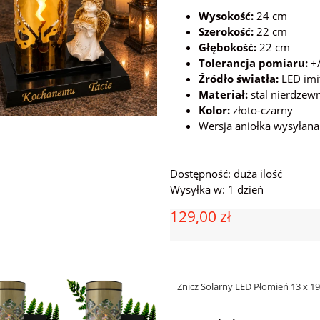
Wysokość:
24 cm
Szerokość:
22 cm
Głębokość:
22 cm
Tolerancja pomiaru:
+/
Źródło światła:
LED imi
Materiał:
stal nierdzew
Kolor:
złoto-czarny
Wersja aniołka wysyłan
Dostępność:
duża ilość
Wysyłka w:
1 dzień
129,00 zł
Znicz Solarny LED Płomień 13 x 1