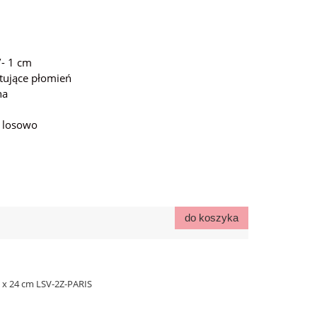
- 1 cm
tujące płomień
na
a losowo
do koszyka
9 x 24 cm LSV-2Z-PARIS