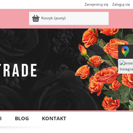
Zarejestruj się
Zaloguj się
Koszyk:
(pusty)
I
BLOG
KONTAKT