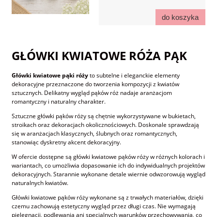
do koszyka
GŁÓWKI KWIATOWE RÓŻA PĄK
Główki kwiatowe pąki róży
to subtelne i eleganckie elementy
dekoracyjne przeznaczone do tworzenia kompozycji z kwiatów
sztucznych. Delikatny wygląd pąków róż nadaje aranżacjom
romantyczny i naturalny charakter.
Sztuczne główki pąków róży są chętnie wykorzystywane w bukietach,
stroikach oraz dekoracjach okolicznościowych. Doskonale sprawdzają
się w aranżacjach klasycznych, ślubnych oraz romantycznych,
stanowiąc dyskretny akcent dekoracyjny.
W ofercie dostępne są główki kwiatowe pąków róży w różnych kolorach i
wariantach, co umożliwia dopasowanie ich do indywidualnych projektów
dekoracyjnych. Starannie wykonane detale wiernie odwzorowują wygląd
naturalnych kwiatów.
Główki kwiatowe pąków róży wykonane są z trwałych materiałów, dzięki
czemu zachowują estetyczny wygląd przez długi czas. Nie wymagają
pielęgnacji, podlewania ani specjalnych warunków przechowywania, co