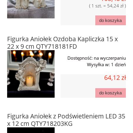
( 1 szt. = 54,24 zł )
do koszyka
Figurka Aniołek Ozdoba Kapliczka 15 x
22 x 9 cm QTY718181FD
Dostępność:
na wyczerpaniu
Wysyłka w:
1 dzień
64,12 zł
do koszyka
Figurka Aniołek z Podświetleniem LED 35
x 12 cm QTY718203KG