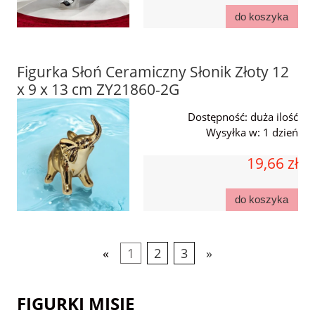
do koszyka
Figurka Słoń Ceramiczny Słonik Złoty 12
x 9 x 13 cm ZY21860-2G
Dostępność:
duża ilość
Wysyłka w:
1 dzień
19,66 zł
do koszyka
«
1
2
3
»
FIGURKI MISIE