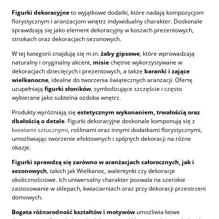
Figurki dekoracyjne
to wyjątkowe dodatki, które nadają kompozycjom
florystycznym i aranżacjom wnętrz indywidualny charakter. Doskonale
sprawdzają się jako element dekoracyjny w koszach prezentowych,
stroikach oraz dekoracjach sezonowych.
W tej kategorii znajdują się m.in.
żaby gipsowe
, które wprowadzają
naturalny i oryginalny akcent,
misie
chętnie wykorzystywane w
dekoracjach dziecięcych i prezentowych, a także
baranki i zające
wielkanocne
, idealne do tworzenia świątecznych aranżacji. Ofertę
uzupełniają
figurki słoników
, symbolizujące szczęście i często
wybierane jako subtelna ozdoba wnętrz.
Produkty wyróżniają się
estetycznym wykonaniem, trwałością oraz
dbałością o detale
. Figurki dekoracyjne doskonale komponują się z
kwiatami sztucznymi
, roślinami oraz innymi dodatkami florystycznymi,
umożliwiając tworzenie efektownych i spójnych dekoracji na różne
okazje.
Figurki sprawdzą się zarówno w aranżacjach całorocznych, jak i
sezonowych
, takich jak Wielkanoc, walentynki czy dekoracje
okolicznościowe. Ich uniwersalny charakter pozwala na szerokie
zastosowanie w sklepach, kwiaciarniach oraz przy dekoracji przestrzeni
domowych.
Bogata różnorodność kształtów i motywów
umożliwia łatwe